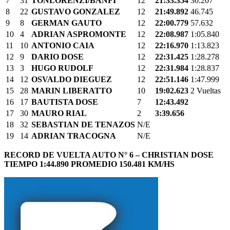
7
31
TONLORENZI/BANFI
12
21:33.354
30.207
8
22
GUSTAVO GONZALEZ
12
21:49.892
46.745
9
8
GERMAN GAUTO
12
22:00.779
57.632
10
4
ADRIAN ASPROMONTE
12
22:08.987
1:05.840
11
10
ANTONIO CAIA
12
22:16.970
1:13.823
12
9
DARIO DOSE
12
22:31.425
1:28.278
13
3
HUGO RUDOLF
12
22:31.984
1:28.837
14
12
OSVALDO DIEGUEZ
12
22:51.146
1:47.999
15
28
MARIN LIBERATTO
10
19:02.623
2 Vueltas
16
17
BAUTISTA DOSE
7
12:43.492
17
30
MAURO RIAL
2
3:39.656
18
32
SEBASTIAN DE TENAZOS
N/E
19
14
ADRIAN TRACOGNA
N/E
RECORD DE VUELTA AUTO N° 6 – CHRISTIAN DOSE
TIEMPO 1:44.890 PROMEDIO 150.481 KM/HS