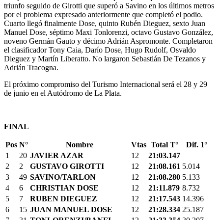
triunfo seguido de Girotti que superó a Savino en los últimos metros
por el problema expresado anteriormente que completó el podio.
Cuarto llegó finalmente Dose, quinto Rubén Dieguez, sexto Juan
Manuel Dose, séptimo Maxi Tonlorenzi, octavo Gustavo González,
noveno Germán Gauto y décimo Adrián Aspromonte. Completaron
el clasificador Tony Caia, Darío Dose, Hugo Rudolf, Osvaldo
Dieguez y Martín Liberatto. No largaron Sebastián De Tezanos y
Adrián Tracogna.
El próximo compromiso del Turismo Internacional será el 28 y 29
de junio en el Autódromo de La Plata.
FINAL
Pos
N°
Nombre
Vtas
Total T°
Dif. 1°
1
20
JAVIER AZAR
12
21:03.147
2
2
GUSTAVO GIROTTI
12
21:08.161
5.014
3
49
SAVINO/TARLON
12
21:08.280
5.133
4
6
CHRISTIAN DOSE
12
21:11.879
8.732
5
7
RUBEN DIEGUEZ
12
21:17.543
14.396
6
15
JUAN MANUEL DOSE
12
21:28.334
25.187