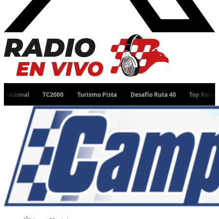
TC2000
Turismo Pista
Desafío Ruta 40
Top Race
TC Pista