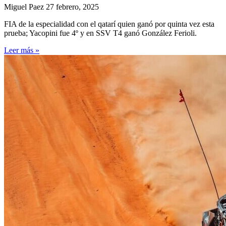
Miguel Paez
27 febrero, 2025
FIA de la especialidad con el qatarí quien ganó por quinta vez esta
prueba; Yacopini fue 4º y en SSV T4 ganó González Ferioli.
Leer más »