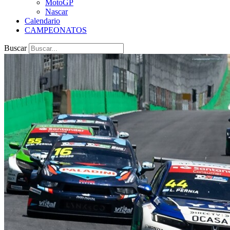
MotoGP
Nascar
Calendario
CAMPEONATOS
Buscar