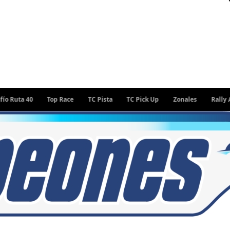
0
Top Race
TC Pista
TC Pick Up
Zonales
Rally Argentino