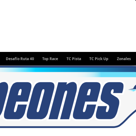
fío Ruta 40
Top Race
TC Pista
TC Pick Up
Zonales
Rally