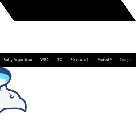
 Argentino
WEC
TC
Fórmula 1
MotoGP
IndyCar
WR