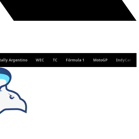
entino
WEC
TC
Fórmula 1
MotoGP
IndyCar
WRC