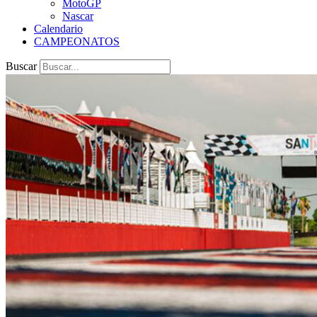
MotoGP
Nascar
Calendario
CAMPEONATOS
Buscar