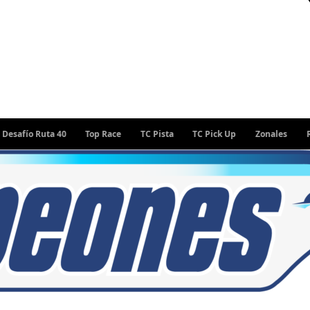
Ruta 40
Top Race
TC Pista
TC Pick Up
Zonales
Rally Arg