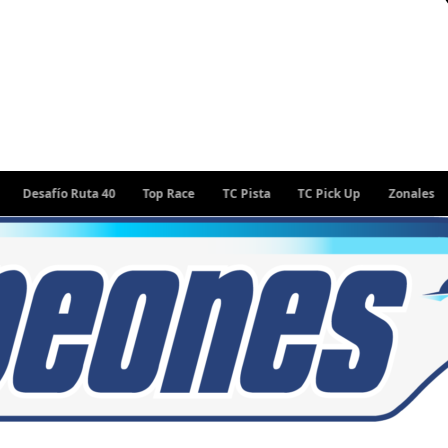
fío Ruta 40
Top Race
TC Pista
TC Pick Up
Zonales
Rally