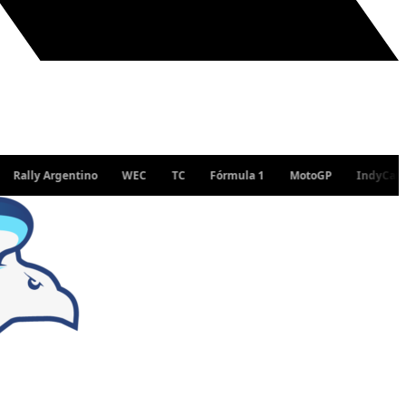
 Argentino
WEC
TC
Fórmula 1
MotoGP
IndyCar
WRC