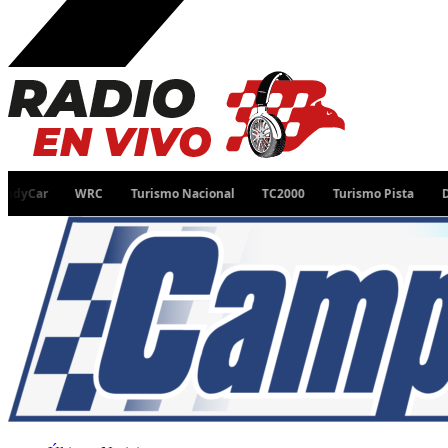
WRC
Turismo Nacional
TC2000
Turismo Pista
Desafío R