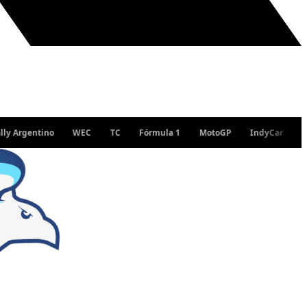
ntino
WEC
TC
Fórmula 1
MotoGP
IndyCar
WRC