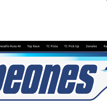
uta 40
Top Race
TC Pista
TC Pick Up
Zonales
Rally Arge