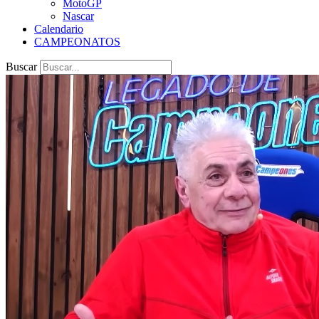
MotoGP
Nascar
Calendario
CAMPEONATOS
Buscar