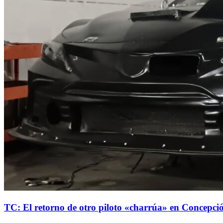
TC: El retorno de otro piloto «charrúa» en Concepc