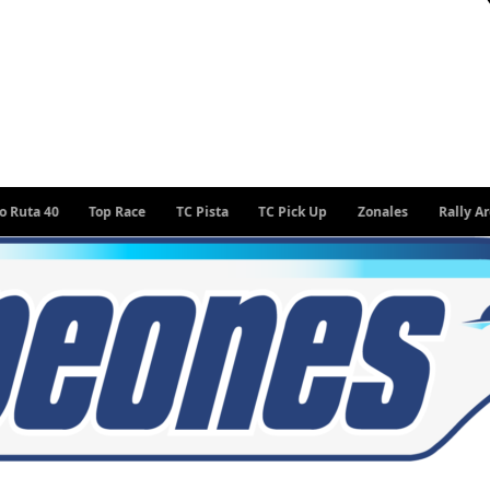
Top Race
TC Pista
TC Pick Up
Zonales
Rally Argentino