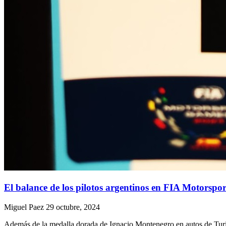
El balance de los pilotos argentinos en FIA Motorsp
Miguel Paez
29 octubre, 2024
Además de la medalla dorada de Ignacio Montenegro en autos de Turism