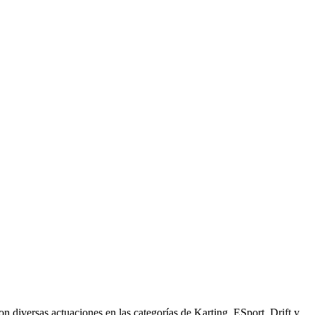
 diversas actuaciones en las categorías de Karting, ESport, Drift y