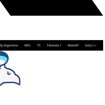
entino
WEC
TC
Fórmula 1
MotoGP
IndyCar
WRC