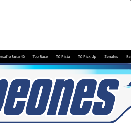
 Ruta 40
Top Race
TC Pista
TC Pick Up
Zonales
Rally Arg