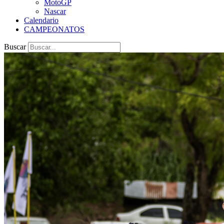
MotoGP
Nascar
Calendario
CAMPEONATOS
Buscar