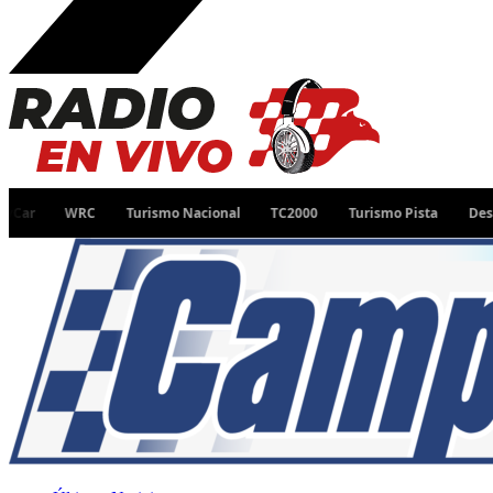
WRC
Turismo Nacional
TC2000
Turismo Pista
Desafío Ruta