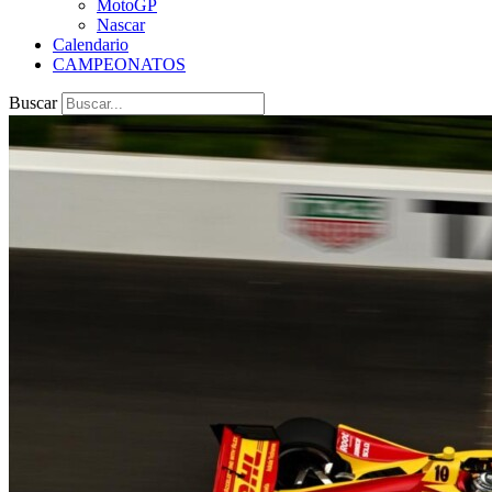
MotoGP
Nascar
Calendario
CAMPEONATOS
Buscar