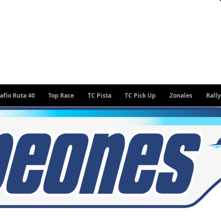
 40
Top Race
TC Pista
TC Pick Up
Zonales
Rally Argenti