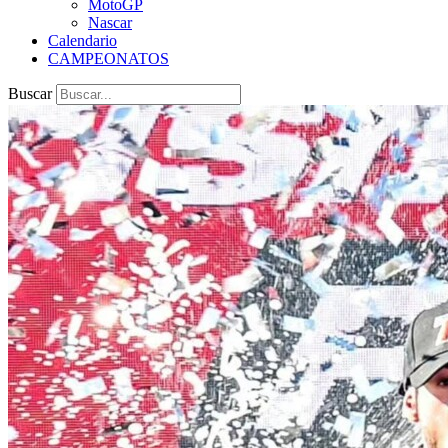
MotoGP
Nascar
Calendario
CAMPEONATOS
Buscar