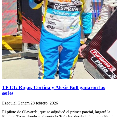
TP C1: Rojas, Cortina y Alexis Bull ganaron las
series
Ezequiel Ganem
28 febrero, 2026
El piloto de Olavarría, que se adjudicó el primer parcial, largará la
Final en Toay, donde se disputa la 2ª fecha, desde la “pole position”.