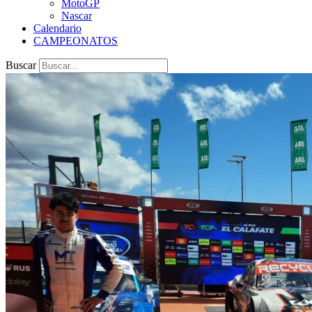
MotoGP
Nascar
Calendario
CAMPEONATOS
Buscar