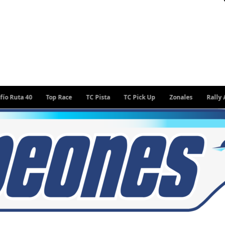
40
Top Race
TC Pista
TC Pick Up
Zonales
Rally Argentin