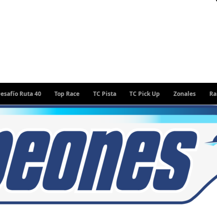
ta 40
Top Race
TC Pista
TC Pick Up
Zonales
Rally Argent