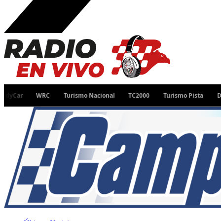
WRC
Turismo Nacional
TC2000
Turismo Pista
Desafío Ru