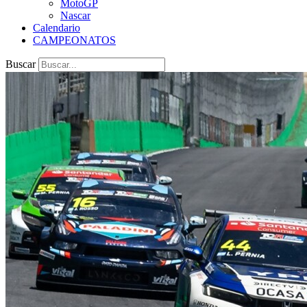
MotoGP
Nascar
Calendario
CAMPEONATOS
Buscar