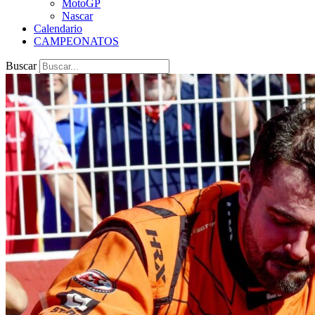
MotoGP
Nascar
Calendario
CAMPEONATOS
Buscar