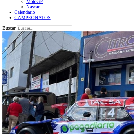
MotoGP
Nascar
Calendario
CAMPEONATOS
Buscar