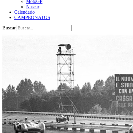
MotoGP
Nascar
Calendario
CAMPEONATOS
Buscar