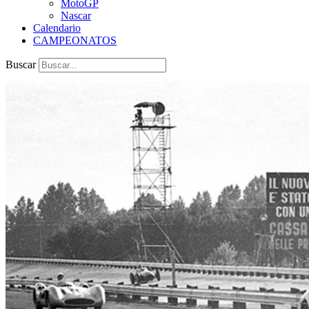
MotoGP
Nascar
Calendario
CAMPEONATOS
Buscar