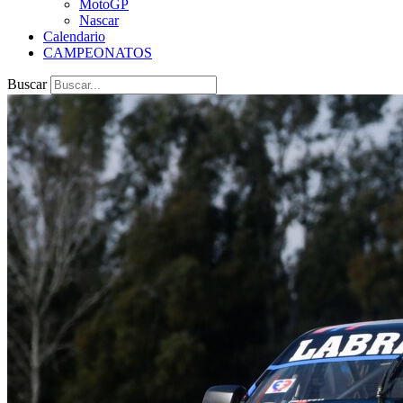
MotoGP
Nascar
Calendario
CAMPEONATOS
Buscar