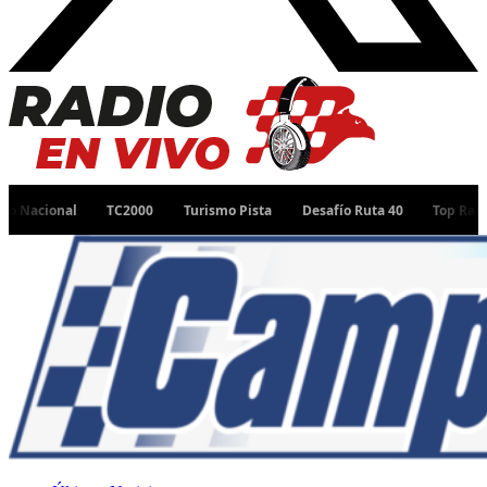
TC2000
Turismo Pista
Desafío Ruta 40
Top Race
TC Pista