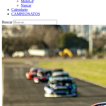
MotoGP
Nascar
Calendario
CAMPEONATOS
Buscar