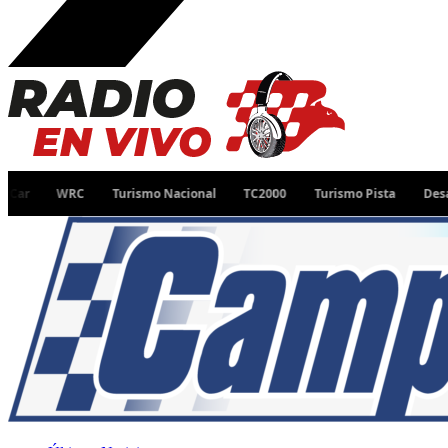
WRC
Turismo Nacional
TC2000
Turismo Pista
Desafío Ruta