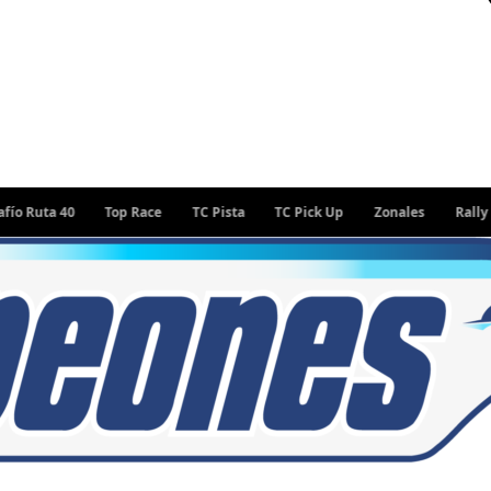
 40
Top Race
TC Pista
TC Pick Up
Zonales
Rally Argentin