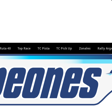
Top Race
TC Pista
TC Pick Up
Zonales
Rally Argentino