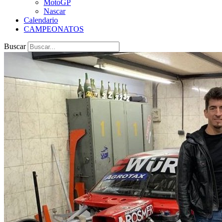
MotoGP
Nascar
Calendario
CAMPEONATOS
Buscar