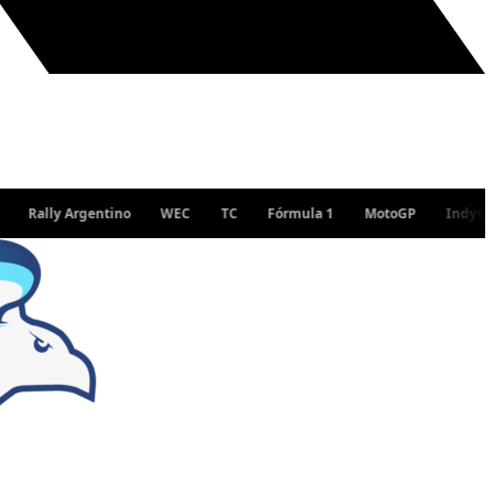
ally Argentino
WEC
TC
Fórmula 1
MotoGP
IndyCar