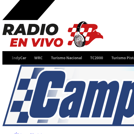
IndyCar
WRC
Turismo Nacional
TC2000
Turismo Pista