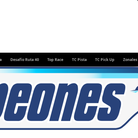
Desafío Ruta 40
Top Race
TC Pista
TC Pick Up
Zonales
R