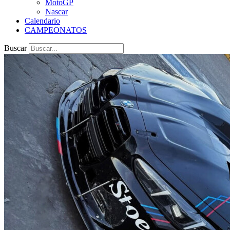
MotoGP
Nascar
Calendario
CAMPEONATOS
Buscar