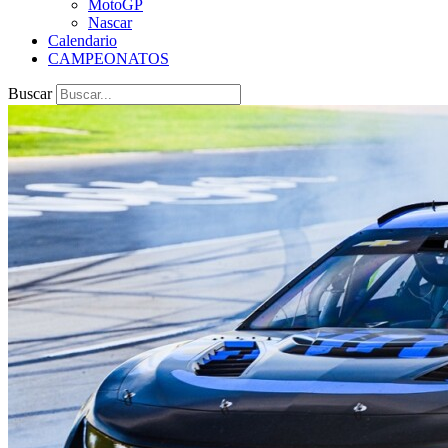
MotoGP
Nascar
Calendario
CAMPEONATOS
Buscar