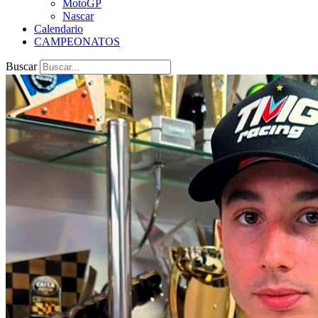
MotoGP
Nascar
Calendario
CAMPEONATOS
Buscar