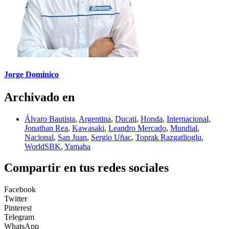
Jorge Dominico
Archivado en
Álvaro Bautista
,
Argentina
,
Ducati
,
Honda
,
Internacional
,
Jonathan Rea
,
Kawasaki
,
Leandro Mercado
,
Mundial
,
Nacional
,
San Juan
,
Sergio Uñac
,
Toprak Razgatlioglu
,
WorldSBK
,
Yamaha
Compartir en tus redes sociales
Facebook
Twitter
Pinterest
Telegram
WhatsApp