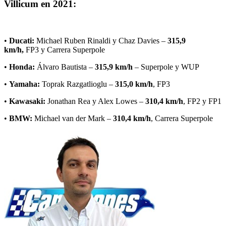
Villicum en 2021:
•
Ducati:
Michael Ruben Rinaldi y Chaz Davies –
315,9
km/h,
FP3 y Carrera Superpole
•
Honda:
Álvaro Bautista –
315,9 km/h
– Superpole y WUP
•
Yamaha:
Toprak Razgatlioglu –
315,0 km/h
, FP3
•
Kawasaki:
Jonathan Rea y Alex Lowes –
310,4 km/h
, FP2 y FP1
•
BMW:
Michael van der Mark –
310,4 km/h
, Carrera Superpole