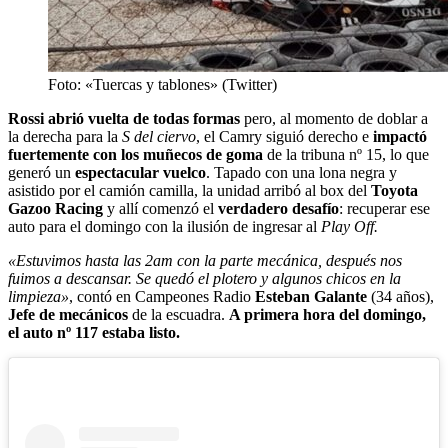
Foto: «Tuercas y tablones» (Twitter)
Rossi abrió vuelta de todas formas
pero, al momento de doblar a
la derecha para la
S del ciervo
, el Camry siguió derecho e
impactó
fuertemente con los muñecos de goma
de la tribuna nº 15, lo que
generó un
espectacular vuelco
. Tapado con una lona negra y
asistido por el camión camilla, la unidad arribó al box del
Toyota
Gazoo Racing
y allí comenzó el
verdadero desafío
: recuperar ese
auto para el domingo con la ilusión de ingresar al
Play Off.
«Estuvimos hasta las 2am con la parte mecánica, después nos
fuimos a descansar. Se quedó el plotero y algunos chicos en la
limpieza»
, contó en Campeones Radio
Esteban Galante
(34 años),
Jefe de mecánicos
de la escuadra.
A primera hora del domingo,
el auto nº 117 estaba listo.