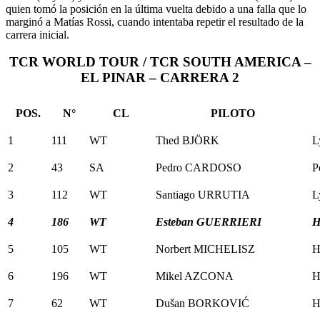
quien tomó la posición en la última vuelta debido a una falla que lo
marginó a Matías Rossi, cuando intentaba repetir el resultado de la
carrera inicial.
TCR WORLD TOUR / TCR SOUTH AMERICA –
EL PINAR – CARRERA 2
POS.
N°
CL
PILOTO
1
111
WT
Thed BJÖRK
L
2
43
SA
Pedro CARDOSO
P
3
112
WT
Santiago URRUTIA
L
4
186
WT
Esteban GUERRIERI
H
5
105
WT
Norbert MICHELISZ
H
6
196
WT
Mikel AZCONA
H
7
62
WT
Dušan BORKOVIĆ
H