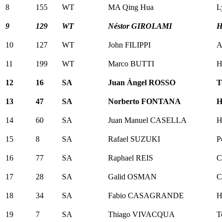
8
155
WT
MA Qing Hua
L
9
129
WT
Néstor GIROLAMI
H
10
127
WT
John FILIPPI
A
11
199
WT
Marco BUTTI
H
12
16
SA
Juan Ángel ROSSO
T
13
47
SA
Norberto FONTANA
H
14
60
SA
Juan Manuel CASELLA
H
15
8
SA
Rafael SUZUKI
P
16
77
SA
Raphael REIS
C
17
28
SA
Galid OSMAN
C
18
34
SA
Fabio CASAGRANDE
H
19
7
SA
Thiago VIVACQUA
T