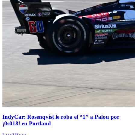
IndyCar: Rosenqvist le roba el “1” a Palou por
¡0s018! en Portland