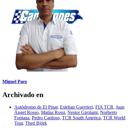
Miguel Paez
Archivado en
Autódromo de El Pinar
,
Esteban Guerrieri
,
FIA TCR
,
Juan
Ángel Rosso
,
Matías Rossi
,
Nestor Girolami
,
Norberto
Fontana
,
Pedro Cardoso
,
TCR South America
,
TCR World
Tour
,
Thed Björk