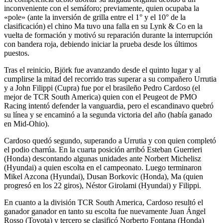
inconveniente con el semáforo; previamente, quien ocupaba la
«pole» (ante la inversión de grilla entre el 1° y el 10° de la
clasificación) el chino Ma tuvo una falla en su Lynk & Co en la
vuelta de formación y motivó su reparación durante la interrupción
con bandera roja, debiendo iniciar la prueba desde los últimos
puestos.
Tras el reinicio, Björk fue avanzando desde el quinto lugar y al
cumplirse la mitad del recorrido tras superar a su compañero Urrutia
y a John Filippi (Cupra) fue por el brasileño Pedro Cardoso (el
mejor de TCR South America) quien con el Peugeot de PMO
Racing intentó defender la vanguardia, pero el escandinavo quebró
su línea y se encaminó a la segunda victoria del año (había ganado
en Mid-Ohio).
Cardoso quedó segundo, superando a Urrutia y con quien completó
el podio charrúa. En la cuarta posición arribó Esteban Guerrieri
(Honda) descontando algunas unidades ante Norbert Michelisz
(Hyundai) a quien escolta en el campeonato. Luego terminaron
Mikel Azcona (Hyundai), Dusan Borkovic (Honda), Ma (quien
progresó en los 22 giros), Néstor Girolami (Hyundai) y Filippi.
En cuanto a la división TCR South America, Cardoso resultó el
ganador ganador en tanto su escolta fue nuevamente Juan Ángel
Rosso (Toyota) y tercero se clasificó Norberto Fontana (Honda)