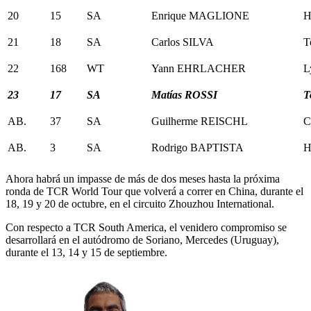
20
15
SA
Enrique MAGLIONE
H
21
18
SA
Carlos SILVA
T
22
168
WT
Yann EHRLACHER
L
23
17
SA
Matías ROSSI
T
AB.
37
SA
Guilherme REISCHL
C
AB.
3
SA
Rodrigo BAPTISTA
H
Ahora habrá un impasse de más de dos meses hasta la próxima
ronda de TCR World Tour que volverá a correr en China, durante el
18, 19 y 20 de octubre, en el circuito Zhouzhou International.
Con respecto a TCR South America, el venidero compromiso se
desarrollará en el autódromo de Soriano, Mercedes (Uruguay),
durante el 13, 14 y 15 de septiembre.