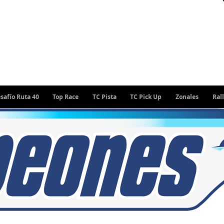
ta 40
Top Race
TC Pista
TC Pick Up
Zonales
Rally Argen