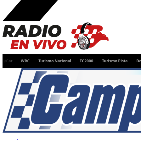
WRC
Turismo Nacional
TC2000
Turismo Pista
Desafío Ru