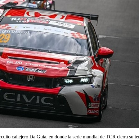
rcuito callejero Da Guia, en donde la serie mundial de TCR cierra su t