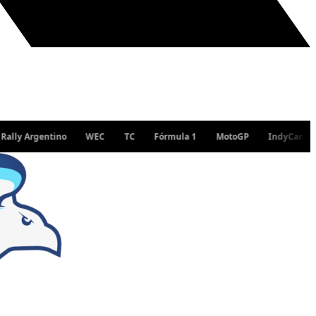
 Argentino
WEC
TC
Fórmula 1
MotoGP
IndyCar
WRC