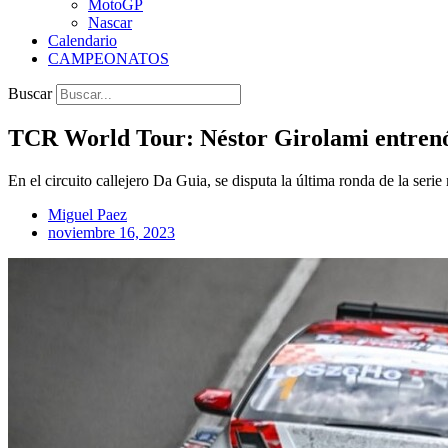
MotoGP
Nascar
Calendario
CAMPEONATOS
Buscar
TCR World Tour: Néstor Girolami entren
En el circuito callejero Da Guia, se disputa la última ronda de la se
Miguel Paez
noviembre 16, 2023