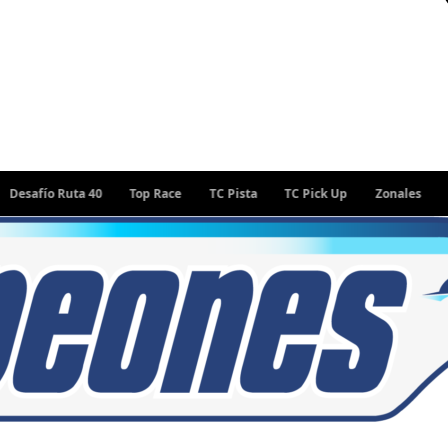
fío Ruta 40
Top Race
TC Pista
TC Pick Up
Zonales
Rally