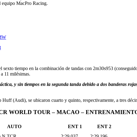
el equipo MacPro Racing.
aMW
3
r el sexto tiempo en la combinación de tandas con 2m30s953 (conseguido
 a 11 milésimas.
tica, y sin tiempos en la segunda tanda debido a dos banderas roja
b Huff (Audi), se ubicaron cuarto y quinto, respectivamente, a tres déc
CR WORLD TOUR – MACAO – ENTRENAMIENT
AUTO
ENT 1
ENT 2
ra N TCR
2:29.037
2:29.196