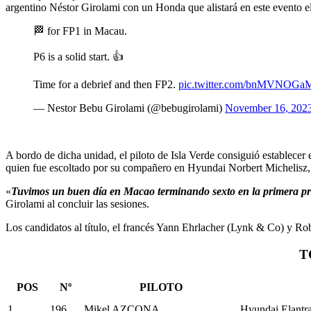
argentino Néstor Girolami con un Honda que alistará en este evento 
🏁 for FP1 in Macau.
P6 is a solid start. 👍
Time for a debrief and then FP2.
pic.twitter.com/bnMVNOG
— Nestor Bebu Girolami (@bebugirolami)
November 16, 202
A bordo de dicha unidad, el piloto de Isla Verde consiguió establece
quien fue escoltado por su compañero en Hyundai Norbert Michelisz,
«
Tuvimos un buen día en Macao terminando sexto en la primera prác
Girolami al concluir las sesiones.
Los candidatos al título, el francés Yann Ehrlacher (Lynk & Co) y Ro
T
POS
Nº
PILOTO
1
196
Mikel AZCONA
Hyundai Elant