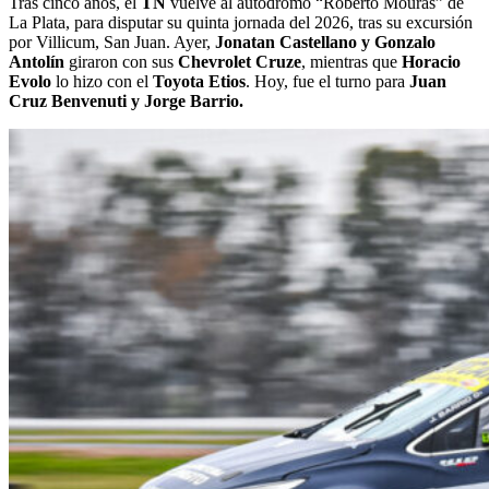
Tras cinco años, el
TN
vuelve al autódromo “Roberto Mouras” de
La Plata, para disputar su quinta jornada del 2026, tras su excursión
por Villicum, San Juan. Ayer,
Jonatan Castellano y Gonzalo
Antolín
giraron con sus
Chevrolet Cruze
, mientras que
Horacio
Evolo
lo hizo con el
Toyota Etios
. Hoy, fue el turno para
Juan
Cruz Benvenuti y Jorge Barrio.