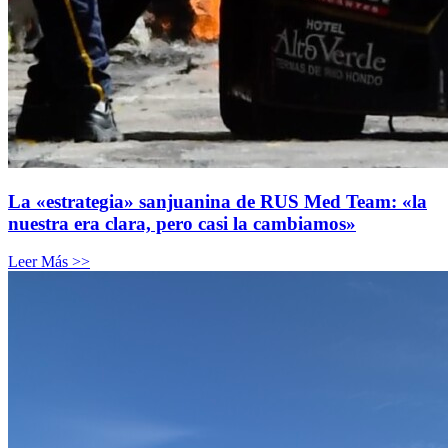
La «estrategia» sanjuanina de RUS Med Team: «la
nuestra era clara, pero casi la cambiamos»
Leer Más >>