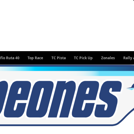
40
Top Race
TC Pista
TC Pick Up
Zonales
Rally Argentin