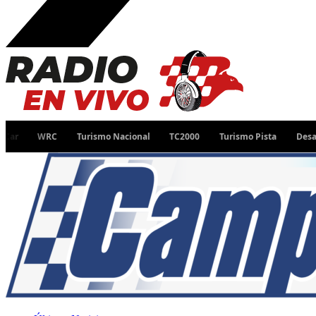
WRC
Turismo Nacional
TC2000
Turismo Pista
Desafío Ruta 