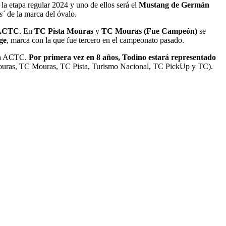
la etapa regular 2024 y uno de ellos será el
Mustang de Germán
rs´
de la marca del óvalo.
ACTC
. En
TC Pista Mouras
y
TC Mouras
(Fue Campeón)
se
ge
, marca con la que fue tercero en el campeonato pasado.
 la ACTC.
Por primera vez en 8 años, Todino estará representado
 Mouras, TC Mouras, TC Pista, Turismo Nacional, TC PickUp y TC).