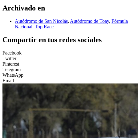
Archivado en
Autódromo de San Nicolás
,
Autódromo de Toay
,
Fórmula
Nacional
,
Top Race
Compartir en tus redes sociales
Facebook
Twitter
Pinterest
Telegram
WhatsApp
Email