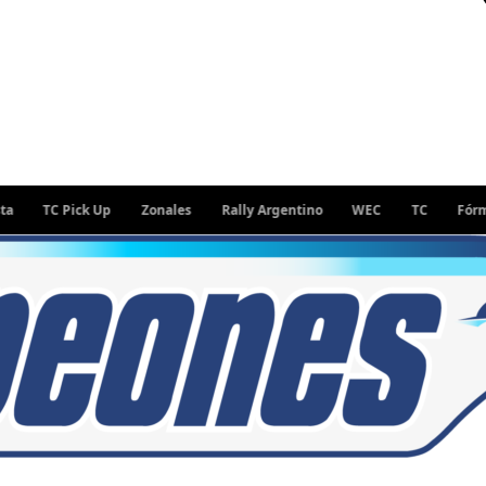
 Pick Up
Zonales
Rally Argentino
WEC
TC
Fórmula 1