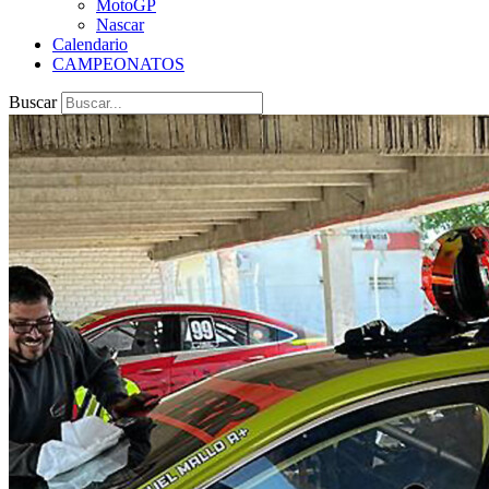
MotoGP
Nascar
Calendario
CAMPEONATOS
Buscar