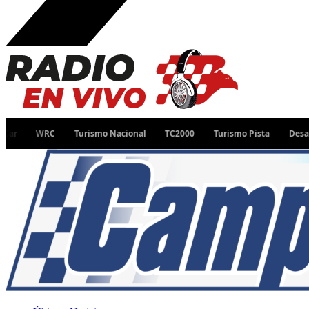
WRC
Turismo Nacional
TC2000
Turismo Pista
Desafío Ruta 