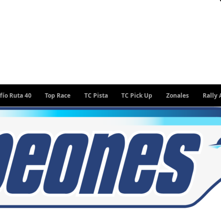
40
Top Race
TC Pista
TC Pick Up
Zonales
Rally Argentin