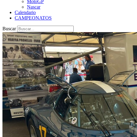
MotoGP
Nascar
Calendario
CAMPEONATOS
Buscar