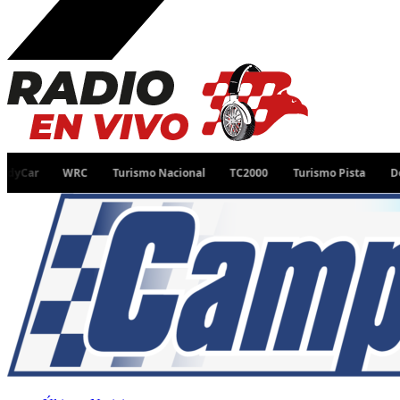
WRC
Turismo Nacional
TC2000
Turismo Pista
Desafío Ru