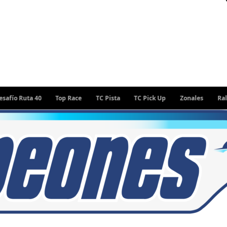
ta 40
Top Race
TC Pista
TC Pick Up
Zonales
Rally Argen