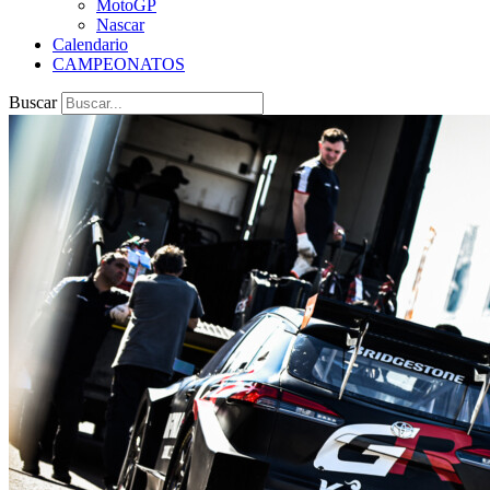
MotoGP
Nascar
Calendario
CAMPEONATOS
Buscar