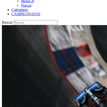
MotoGP
Nascar
Calendario
CAMPEONATOS
Buscar