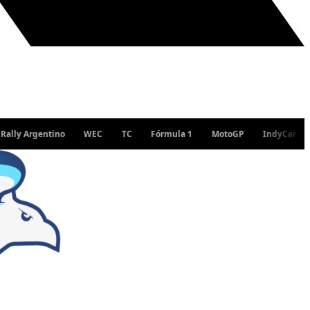
 Argentino
WEC
TC
Fórmula 1
MotoGP
IndyCar
WRC