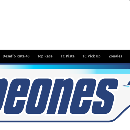
fío Ruta 40
Top Race
TC Pista
TC Pick Up
Zonales
Rally