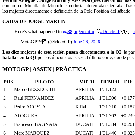
Fermín Aldeguer, Jorge Martín y Álex Márquez fueron los más a
con todo el Mundial de Motociclismo instalado en «la catedral». Tras 
los mejores directamente a definición de la Pole Position del sábado.
CAÍDA DE JORGE MARTÍN
Here’s what happened to
@88jorgemartin
💥
#DutchGP
🇳🇱
p
— MotoGP™🏁 (@MotoGP)
June 26, 2026
Los diez mejores de esta sesión pasan directamente a la Q2
, la pa
batallar en la Q1
por los únicos dos pases al último corte, donde pas
MOTOGP | ASSEN | PRÁCTICA
POS
PILOTO
MOTO
TIEMPO
DIF
1
Marco BEZZECCHI
APRILIA
1’31.123
2
Raul FERNANDEZ
APRILIA
1’31.300
+0.177
3
Pedro ACOSTA
KTM
1’31.310
+0.187
4
Ai OGURA
APRILIA
1’31.362
+0.239
5
Francesco BAGNAIA
DUCATI
1’31.384
+0.261
6
Marc MARQUEZ
DUCATI
1’31.446
+0.323