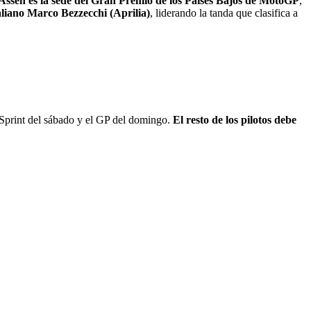
 Assen es la sede del Gran Premio de los Países Bajos de MotoGP
,
taliano Marco Bezzecchi (Aprilia)
, liderando la tanda que clasifica a
el Sprint del sábado y el GP del domingo.
El resto de los pilotos debe