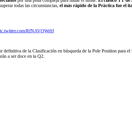
fectados
por una pista compleja para hallar el límite.
El clásico TT de
superar todas las circunstancias,
el más rápido de la Práctica fue el i
ic.twitter.com/RfNAVQWr0J
rte definitiva de la Clasificación en búsqueda de la Pole Position para 
arán a ser doce en la Q2.