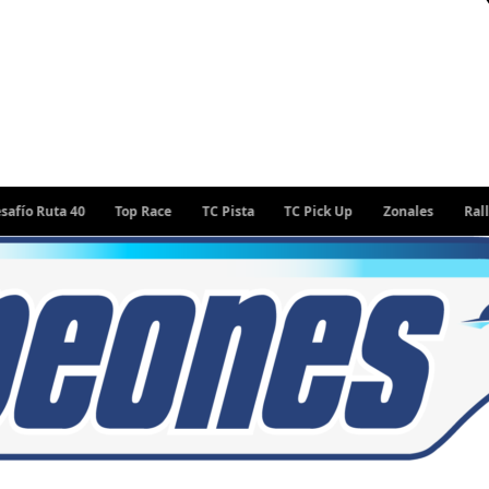
uta 40
Top Race
TC Pista
TC Pick Up
Zonales
Rally Arge