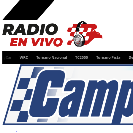
WRC
Turismo Nacional
TC2000
Turismo Pista
Desafío R