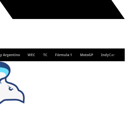
ntino
WEC
TC
Fórmula 1
MotoGP
IndyCar
WRC