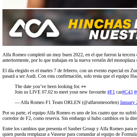
Alfa Romeo completó un muy buen 2022, en el que fueron la tercera esc
anteriormente, por lo que trabajan en la nueva versión del monoplaza
El día elegido es el martes 7 de febrero, con un evento especial en 
pasará a ser Audi. Con esta confirmación, solo resta que el equipo Ha
The date you’ve been looking for. 👀
Join us LIVE 07.02 to meet your new favourite
#F1
car
#C43
#
— Alfa Romeo F1 Team ORLEN (@alfaromeoorlen)
January 
Por su parte, el equipo Alfa Romeo es uno de los cuatro que no sufrió
corredor de F2, como reserva. Sin embargo sí hubo cambios en la direc
Entre los cambios que presenta el Sauber Group y Alfa Romeo para es
quien pueda remplazar a Vasseur para comandar al equipo de Formula 1