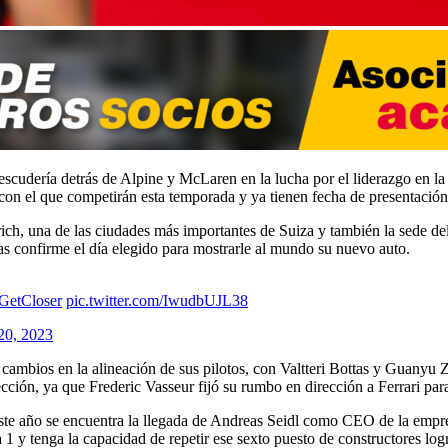
udería detrás de Alpine y McLaren en la lucha por el liderazgo en la pa
 con el que competirán esta temporada y ya tienen fecha de presentació
Zurich, una de las ciudades más importantes de Suiza y también la sede
as confirme el día elegido para mostrarle al mundo su nuevo auto.
GetCloser
pic.twitter.com/IwudbUJL38
20, 2023
 cambios en la alineación de sus pilotos, con Valtteri Bottas y Guanyu
ción, ya que Frederic Vasseur fijó su rumbo en dirección a Ferrari par
te año se encuentra la llegada de Andreas Seidl como CEO de la empres
 y tenga la capacidad de repetir ese sexto puesto de constructores lo