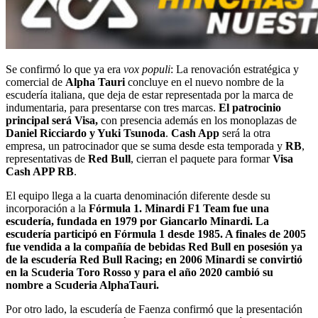
Se confirmó lo que ya era
vox populi
: La renovación estratégica y
comercial de
Alpha Tauri
concluye en el nuevo nombre de la
escudería italiana, que deja de estar representada por la marca de
indumentaria, para presentarse con tres marcas.
E
l patrocinio
principal será Visa,
con presencia además en los monoplazas de
Daniel Ricciardo y Yuki Tsunoda
.
Cash App
será la otra
empresa, un patrocinador que se suma desde esta temporada y
RB
,
representativas de
Red Bull
, cierran el paquete para formar
Visa
Cash APP RB
.
El equipo llega a la cuarta denominación diferente desde su
incorporación a la
Fórmula 1. Minardi F1 Team fue una
escudería, fundada en 1979 por Giancarlo Minardi. La
escudería participó en Fórmula 1 desde 1985. A finales de 2005
fue vendida a la compañía de bebidas Red Bull en posesión ya
de la escudería Red Bull Racing; en 2006 Minardi se convirtió
en la Scuderia Toro Rosso y para el año 2020 cambió su
nombre a Scuderia AlphaTauri.
Por otro lado, la escudería de Faenza confirmó que la presentación