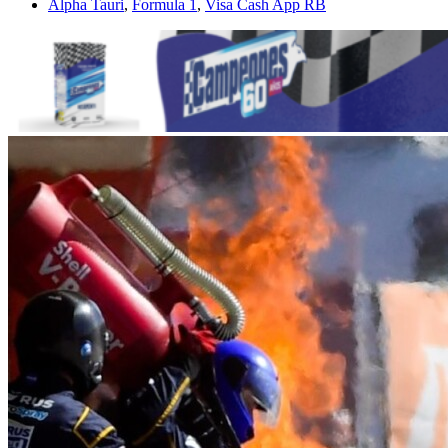
Alpha Tauri
,
Formula 1
,
Visa Cash App RB