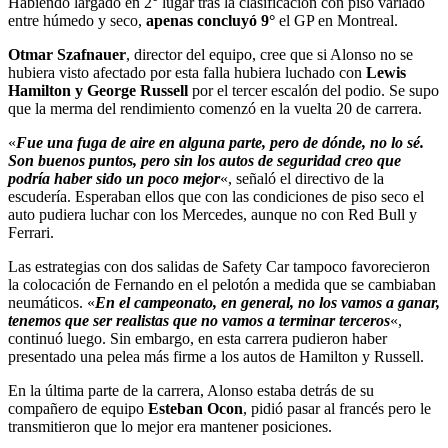
Habiendo largado en 2° lugar tras la clasificación con piso variado
entre húmedo y seco,
apenas concluyó 9°
el GP en Montreal.
Otmar Szafnauer
, director del equipo, cree que si Alonso no se
hubiera visto afectado por esta falla hubiera luchado con
Lewis
Hamilton y George Russell
por el tercer escalón del podio. Se supo
que la merma del rendimiento comenzó en la vuelta 20 de carrera.
«
Fue una fuga de aire en alguna parte, pero de dónde, no lo sé.
Son buenos puntos, pero sin los autos de seguridad creo que
podría haber sido un poco mejor
«, señaló el directivo de la
escudería. Esperaban ellos que con las condiciones de piso seco el
auto pudiera luchar con los Mercedes, aunque no con Red Bull y
Ferrari.
Las estrategias con dos salidas de Safety Car tampoco favorecieron
la colocación de Fernando en el pelotón a medida que se cambiaban
neumáticos. «
En el campeonato, en general, no los vamos a ganar,
tenemos que ser realistas que no vamos a terminar terceros
«,
continuó luego. Sin embargo, en esta carrera pudieron haber
presentado una pelea más firme a los autos de Hamilton y Russell.
En la última parte de la carrera, Alonso estaba detrás de su
compañero de equipo
Esteban Ocon
, pidió pasar al francés pero le
transmitieron que lo mejor era mantener posiciones.