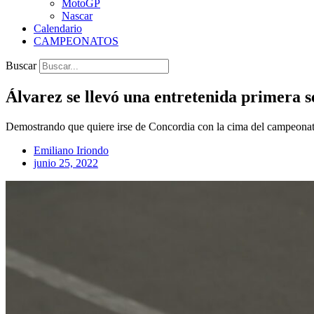
MotoGP
Nascar
Calendario
CAMPEONATOS
Buscar
Álvarez se llevó una entretenida primera s
Demostrando que quiere irse de Concordia con la cima del campeonato,
Emiliano Iriondo
junio 25, 2022