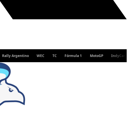
Argentino
WEC
TC
Fórmula 1
MotoGP
IndyCar
WRC