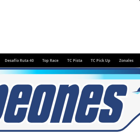
fío Ruta 40
Top Race
TC Pista
TC Pick Up
Zonales
Rally 