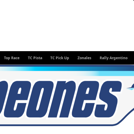
Race
TC Pista
TC Pick Up
Zonales
Rally Argentino
WEC