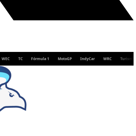
TC
Fórmula 1
MotoGP
IndyCar
WRC
Turismo Nacion