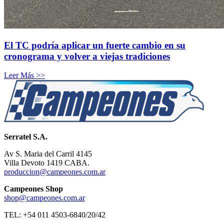
El TC podría aplicar un fuerte cambio en su
cronograma y volver a viejas tradiciones
Leer Más >>
Serratel S.A.
Av S. Maria del Carril 4145
Villa Devoto 1419 CABA.
produccion@campeones.com.ar
Campeones Shop
shop@campeones.com.ar
TEL: +54 011 4503-6840/20/42