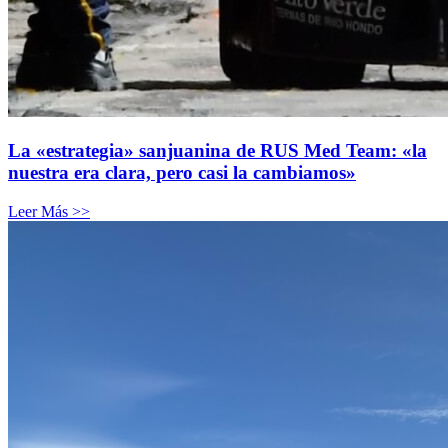
La «estrategia» sanjuanina de RUS Med Team: «la
nuestra era clara, pero casi la cambiamos»
Leer Más >>