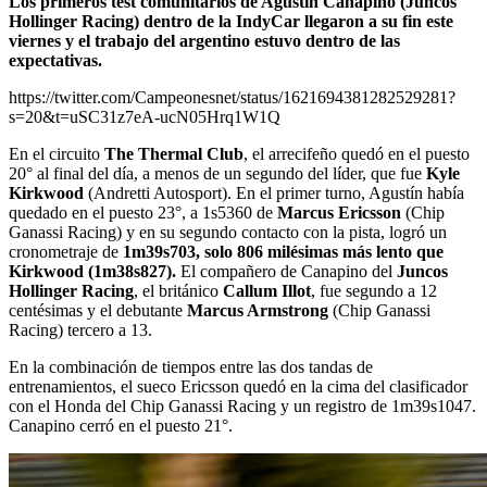
Los primeros test comunitarios de Agustín Canapino (Juncos
Hollinger Racing) dentro de la IndyCar llegaron a su fin este
viernes y el trabajo del argentino estuvo dentro de las
expectativas.
https://twitter.com/Campeonesnet/status/1621694381282529281?
s=20&t=uSC31z7eA-ucN05Hrq1W1Q
En el circuito
The Thermal Club
, el arrecifeño quedó en el puesto
20° al final del día, a menos de un segundo del líder, que fue
Kyle
Kirkwood
(Andretti Autosport). En el primer turno, Agustín había
quedado en el puesto 23°, a 1s5360 de
Marcus Ericsson
(Chip
Ganassi Racing) y en su segundo contacto con la pista, logró un
cronometraje de
1m39s703, solo 806 milésimas más lento que
Kirkwood (1m38s827).
El compañero de Canapino del
Juncos
Hollinger Racing
, el británico
Callum Illot
, fue segundo a 12
centésimas y el debutante
Marcus Armstrong
(Chip Ganassi
Racing) tercero a 13.
En la combinación de tiempos entre las dos tandas de
entrenamientos, el sueco Ericsson quedó en la cima del clasificador
con el Honda del Chip Ganassi Racing y un registro de 1m39s1047.
Canapino cerró en el puesto 21°.